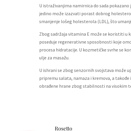
U istraživanjima namirnica do sada pokazano j
jedino može izazvati porast dobrog holester
smanjenje lošeg holesterola (LDL), što umanju
Zbog sadržaja vitamina E može se koristiti u
poseduje regenerativne sposobnosti koje omo
procesa hidratacije. U kozmetičke svrhe se kor
ulje za masažu.
U ishrani se zbog senzornih svojstava može up
pripremu salata, namaza i kremova, a takođe 
obrađene hrane zbog stabilnosti na visokim
Rosetto