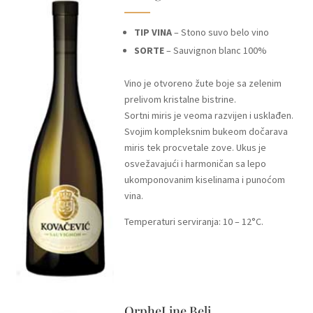
TIP VINA
– Stono suvo belo vino
SORTE
– Sauvignon blanc 100%
Vino je otvoreno žute boje sa zelenim
prelivom kristalne bistrine.
Sortni miris je veoma razvijen i usklađen.
Svojim kompleksnim bukeom dočarava
miris tek procvetale zove.
Ukus je
osvežavajući i harmoničan sa lepo
ukomponovanim kiselinama i punoćom
vina.
Temperaturi serviranja: 10 – 12°C.
OrpheLine Beli