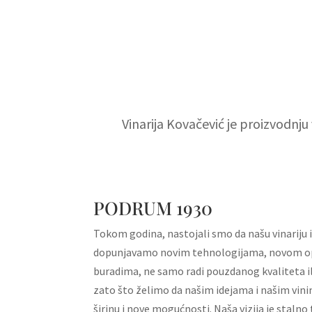
Vinarija Kovačević je proizvodnju
PODRUM 1930
Tokom godina, nastojali smo da našu vinariju
dopunjavamo novim tehnologijama, novom op
buradima, ne samo radi pouzdanog kvaliteta il
zato što želimo da našim idejama i našim vi
širinu i nove mogućnosti. Naša vizija je stalno