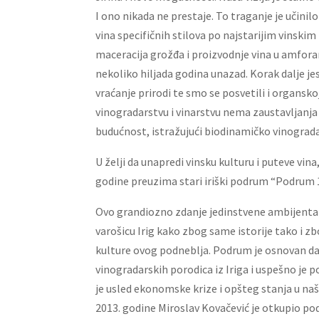
I ono nikada ne prestaje. To traganje je učini
vina specifičnih stilova po najstarijim vinsk
maceracija grožđa i proizvodnje vina u amforam
nekoliko hiljada godina unazad. Korak dalje jes
vraćanje prirodi te smo se posvetili i organsko
vinogradarstvu i vinarstvu nema zaustavljanj
budućnost, istražujući biodinamičko vinograd
U želji da unapredi vinsku kulturu i puteve vin
godine preuzima stari iriški podrum “Podrum 
Ovo grandiozno zdanje jedinstvene ambijental
varošicu Irig kako zbog same istorije tako i zb
kulture ovog podneblja. Podrum je osnovan d
vinogradarskih porodica iz Iriga i uspešno je 
je usled ekonomske krize i opšteg stanja u naš
2013. godine Miroslav Kovačević je otkupio podr