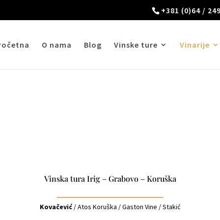
+381 (0)64 / 24
Početna
O nama
Blog
Vinske ture
Vinarije
Vinska tura Irig – Grabovo – Koruška
Kovačević
/
Atos Koruška
/
Gaston Vine
/
Stakić