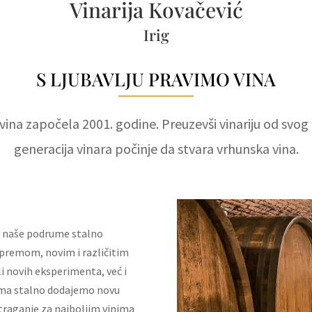
Vinarija Kovačević
Irig
S LJUBAVLJU PRAVIMO VINA
 vina započela 2001. godine. Preuzevši vinariju od svo
generacija vinara počinje da stvara vrhunska vina.
 i naše podrume stalno
remom, novim i različitim
i novih eksperimenta, već i
nima stalno dodajemo novu
 traganje za najboljim vinima