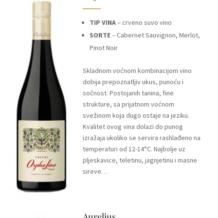
TIP VINA
– crveno suvo vino
SORTE
– Cabernet Sauvignon, Merlot,
Pinot Noir
Skladnom voćnom kombinacijom vino
dobija prepoznatljiv ukus, punoću i
sočnost. Postojanih tanina, fine
strukture, sa prijatnom voćnom
svežinom koja dugo ostaje na jeziku.
Kvalitet ovog vina dolazi do punog
izražaja ukoliko se servira rashlađeno na
temperaturi od 12-14°C. Najbolje uz
pljeskavice, teletinu, jagnjetinu i masne
sireve…
Aurelius