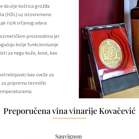
e da ulje koštica grožđa
ola (HDL) uz istovremeno
je rizik srčanog udara.
 kozmetičkim proizvodima jer
gućuju bolje funkcionisanje
isti za negu kože, kose, kao
otrebljavati kao sveže za
i za pripremu termički
 temperaturama.
Preporučena vina vinarije Kovačević
Sauvignon