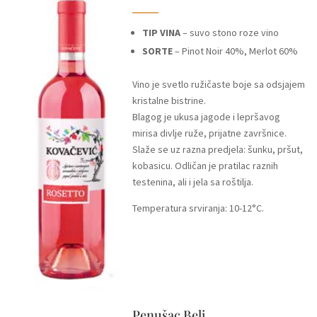
TIP VINA
– suvo stono roze vino
SORTE
– Pinot Noir 40%, Merlot 60%
Vino je svetlo ružičaste boje sa odsjajem
kristalne bistrine.
Blagog je ukusa jagode i lepršavog
mirisa divlje ruže, prijatne završnice.
Slaže se uz razna predjela: šunku, pršut,
kobasicu. Odličan je pratilac raznih
testenina, ali i jela sa roštilja.
Temperatura srviranja: 10-12°C.
Penušac Beli