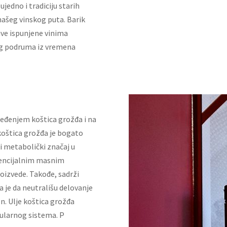
jedno i tradiciju starih
našeg vinskog puta. Barik
ive ispunjene vinima
og podruma iz vremena
eđenjem koštica grožđa i na
 koštica grožđa je bogato
ki metabolički značaj u
sencijalnim masnim
oizvede. Takođe, sadrži
 je da neutrališu delovanje
n. Ulje koštica grožđa
kularnog sistema. P