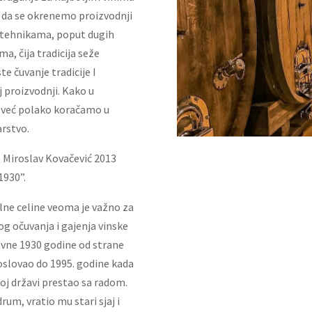
lo da se okrenemo proizvodnji
im tehnikama, poput dugih
a, čija tradicija seže
te čuvanje tradicije I
j proizvodnji. Kako u
a već polako koračamo u
arstvo.
a, Miroslav Kovačević 2013
1930”.
ne celine veoma je važno za
og očuvanja i gajenja vinske
avne 1930 godine od strane
poslovao do 1995. godine kada
oj državi prestao sa radom.
um, vratio mu stari sjaj i