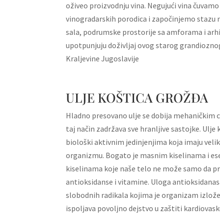
oživeo proizvodnju vina. Negujući vina čuvamo u
vinogradarskih porodica i započinjemo stazu 
sala, podrumske prostorije sa amforama i arh
upotpunjuju doživljaj ovog starog grandiozn
Kraljevine Jugoslavije
ULJE KOŠTICA GROŽĐA
Hladno presovano ulje se dobija mehaničkim c
taj način zadržava sve hranljive sastojke. Ulje
biološki aktivnim jedinjenjima koja imaju veli
organizmu. Bogato je masnim kiselinama i e
kiselinama koje naše telo ne može samo da pr
antioksidanse i vitamine. Uloga antioksidanasa
slobodnih radikala kojima je organizam izlože
ispoljava povoljno dejstvo u zaštiti kardiovas