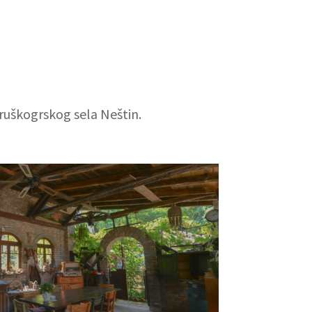
ruškogrskog sela Neštin.