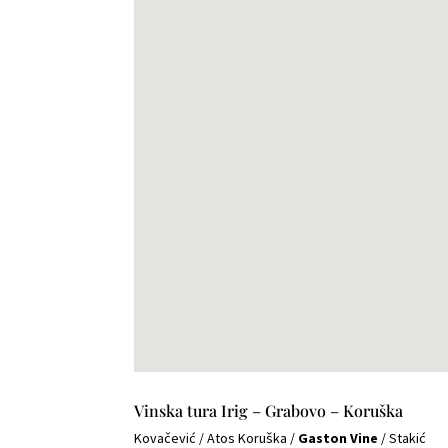
Vinska tura Irig – Grabovo – Koruška
Kovačević
/
Atos Koruška
/
Gaston Vine
/
Stakić