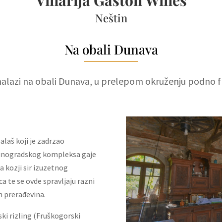
Vinarija Gaston Wines
Neštin
Na obali Dunava
 nalazi na obali Dunava, u prelepom okruženju podno f
alaš koji je zadrzao
 vinogradskog kompleksa gaje
a kozji sir izuzetnog
a te se ovde spravljaju razni
h prerađevina.
ki rizling (Fruškogorski