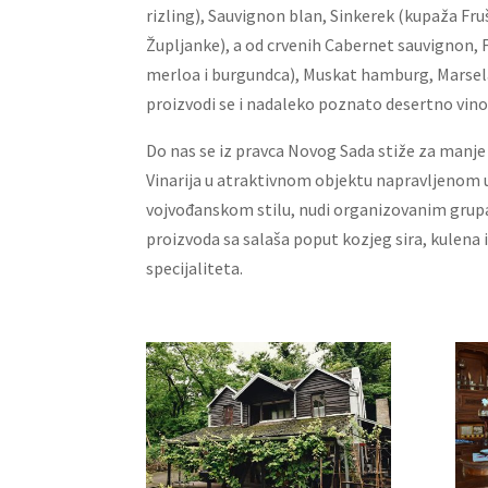
rizling), Sauvignon blan, Sinkerek (kupaža Fru
Župljanke), a od crvenih Cabernet sauvignon, 
merloa i burgundca), Muskat hamburg, Marsela
proizvodi se i nadaleko poznato desertno vino
Do nas se iz pravca Novog Sada stiže za manj
Vinarija u atraktivnom objektu napravljenom
vojvođanskom stilu, nudi organizovanim grupam
proizvoda sa salaša poput kozjeg sira, kulena 
specijaliteta.