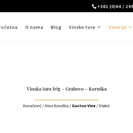
+381 (0)64 / 24
Početna
O nama
Blog
Vinske ture
Vinarije
Vinska tura Irig – Grabovo – Koruška
Kovačević
/
Atos Koruška
/
Gaston Vine
/
Stakić