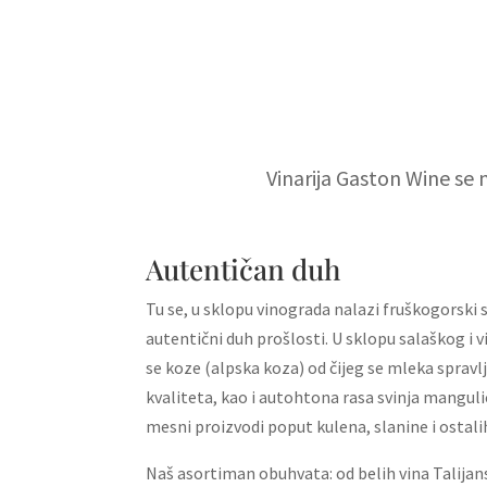
Vinarija Gaston Wine se
Autentičan duh
Tu se, u sklopu vinograda nalazi fruškogorski s
autentični duh prošlosti. U sklopu salaškog i
se koze (alpska koza) od čijeg se mleka spravlj
kvaliteta, kao i autohtona rasa svinja mangulic
mesni proizvodi poput kulena, slanine i ostali
Naš asortiman obuhvata: od belih vina Talijans