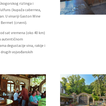
škogorskog rizlinga i
Fulfuns (kupaža cabernea,
n. U vinariji Gaston Wine
 Bermet (crveni).
e od sat vremena (oko 40 km)
 u autentičnom
a degustacije vina, rakije i
i drugih vojvođanskih