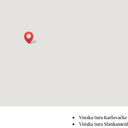
Vinska tura Karlovačke 
Vinska tura Slankamen