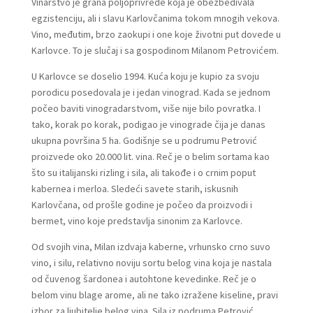
Vinarstvo je grana poljoprivrede koja je obezbeđivala
egzistenciju, ali i slavu Karlovčanima tokom mnogih vekova.
Vino, međutim, brzo zaokupi i one koje životni put dovede u
Karlovce. To je slučaj i sa gospodinom Milanom Petrovićem.
U Karlovce se doselio 1994. Kuća koju je kupio za svoju
porodicu posedovala je i jedan vinograd. Kada se jednom
počeo baviti vinogradarstvom, više nije bilo povratka. I
tako, korak po korak, podigao je vinograde čija je danas
ukupna površina 5 ha. Godišnje se u podrumu Petrović
proizvede oko 20.000 lit. vina. Reč je o belim sortama kao
što su italijanski rizling i sila, ali takođe i o crnim poput
kabernea i merloa. Sledeći savete starih, iskusnih
Karlovčana, od prošle godine je počeo da proizvodi i
bermet, vino koje predstavlja sinonim za Karlovce.
Od svojih vina, Milan izdvaja kaberne, vrhunsko crno suvo
vino, i silu, relativno noviju sortu belog vina koja je nastala
od čuvenog šardonea i autohtone kevedinke. Reč je o
belom vinu blage arome, ali ne tako izražene kiseline, pravi
izbor za ljubitelje belog vina. Sila iz podruma Petrović