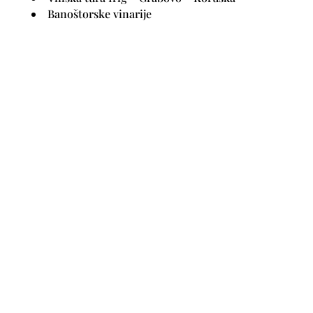
Banoštorske vinarije
SLANKAMENKA
Dunavska 70, 22320 Inđija
Tekući račun:
200-3192080101996-36
POGLEDAJTE MAPU
MAPA SVIH VINARIJA