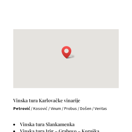
Vinska tura Karlovačke vinarije
Petrović
/
Kosović
/
Vinum
/
Probus
/
Došen
/
Veritas
Vinska tura Slankamenka
Vinska tura Irig – Grabovo – Koruška