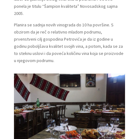
ponela je titulu “Šampion kvaliteta” Novosadskog sajma
2005.
Planira se sadnja novih vinograda do 10 ha površine. S
obzirom da je reč o relativno mladom podrumu,
prvenstveni cilj gospodina Petrovića je da iz godine u
godinu poboljšava kvalitet svojih vina, a potom, kada se za
to steknu uslovi i da poveća količinu vina koja se proizvode
u njegovom podrumu.