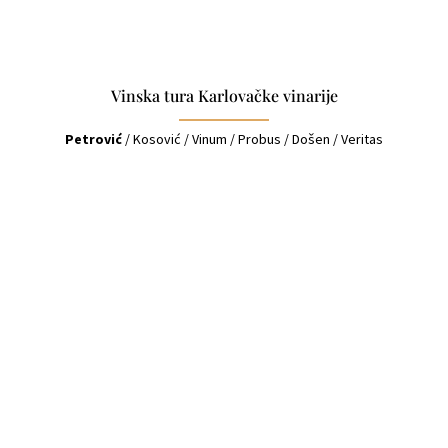
Vinska tura Karlovačke vinarije
Petrović
/
Kosović
/
Vinum
/
Probus
/
Došen
/
Veritas